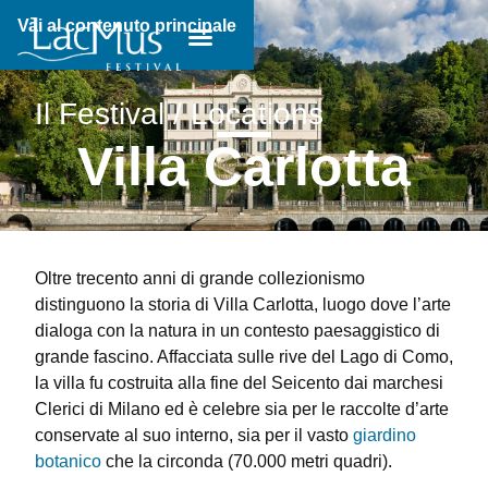
Vai al contenuto principale
Breadcrumb:
Il Festival / Locations
Villa Carlotta
Oltre trecento anni di grande collezionismo
distinguono la storia di Villa Carlotta, luogo dove l’arte
dialoga con la natura in un contesto paesaggistico di
grande fascino. Affacciata sulle rive del Lago di Como,
la villa fu costruita alla fine del Seicento dai marchesi
Clerici di Milano ed è celebre sia per le raccolte d’arte
conservate al suo interno, sia per il vasto
giardino
botanico
che la circonda (70.000 metri quadri).