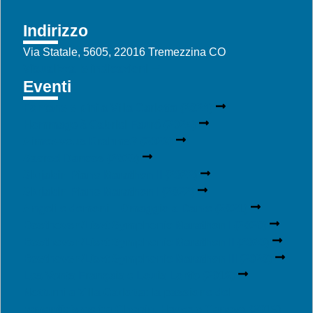
Indirizzo
Via Statale, 5605, 22016 Tremezzina CO
Visualizza le indicazioni
Eventi
Fontane e pini a Villa Carlotta (2024)
Hommage à Gabriel Fauré (2024)
Aimez-vous Brahms? (2023)
Sacred Dances (2023)
Skrjabin Piano Marathon II (2022)
Skrjabin Piano Marathon I (2022)
Angeli e demoni – Omaggio a Dante (2021)
Beethoven/Liszt Symphonic Marathon I (2020)
Beethoven/Liszt Symphonic Marathon II (2020)
Beethoven/Liszt Symphonic Marathon III (2020)
Les Vents Français e Louis Lortie (2019)
Notturni a Villa Carlotta: la passione del
romanticismo tra Chopin, Hayez e Canova (2019)