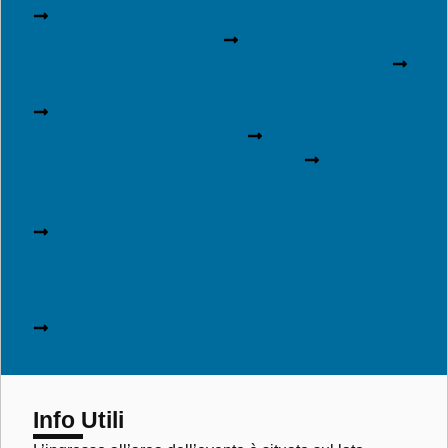
Affinità Elettive #1 (2018)
Clarinettissimo: da Debussy a Bernstein (2018)
ABSOLUTE RAVEL – Piano Works, Part 1 (2025)
Dedicated to Brahms (2017)
Brahms torna a Villa Carlotta (2026)
Ascolta un Quadro ® L’ultimo bacio dato a
Giulietta da Romeo (2026)
CAMMINO MUSICALE DEL LAGO DI COMO: da
Villa Carlotta al salotto musicale di Villa Margherita
Ricordi (2026)
Info Utili