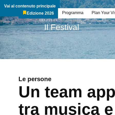
Vai al contenuto principale
Il Festival
Chi Siamo
Programma
Plan Your Vis
Edizione 2026
Breadcrumb:
Il Festival
Le persone
Un team app
tra musica e