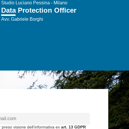
Studio Luciano Pessina - Milano
Data Protection Officer
Avv. Gabriele Borghi
 preso visione dell’informativa ex
art. 13 GDPR