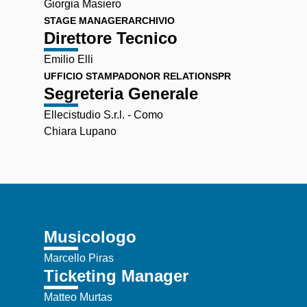
Giorgia Masiero
STAGE MANAGER
ARCHIVIO
Direttore Tecnico
Emilio Elli
UFFICIO STAMPA
DONOR RELATIONS
PR
Segreteria Generale
Ellecistudio S.r.l. - Como
Chiara Lupano
Musicologo
Marcello Piras
Ticketing Manager
Matteo Murtas