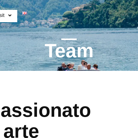
Contatti
it
Team
assionato
 arte