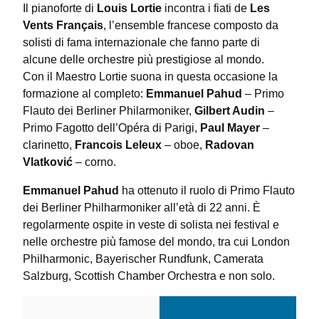
Il pianoforte di
Louis Lortie
incontra i fiati de
Les
Vents Français
, l’ensemble francese composto da
solisti di fama internazionale che fanno parte di
alcune delle orchestre più prestigiose al mondo.
Con il Maestro Lortie suona in questa occasione la
formazione al completo:
Emmanuel Pahud
– Primo
Flauto dei Berliner Philarmoniker,
Gilbert Audin
–
Primo Fagotto dell’Opéra di Parigi,
Paul Mayer
–
clarinetto,
Francois Leleux
– oboe,
Radovan
Vlatković
– corno.
Emmanuel Pahud
ha ottenuto il ruolo di Primo Flauto
dei Berliner Philharmoniker all’età di 22 anni. È
regolarmente ospite in veste di solista nei festival e
nelle orchestre più famose del mondo, tra cui London
Philharmonic, Bayerischer Rundfunk, Camerata
Salzburg, Scottish Chamber Orchestra e non solo.