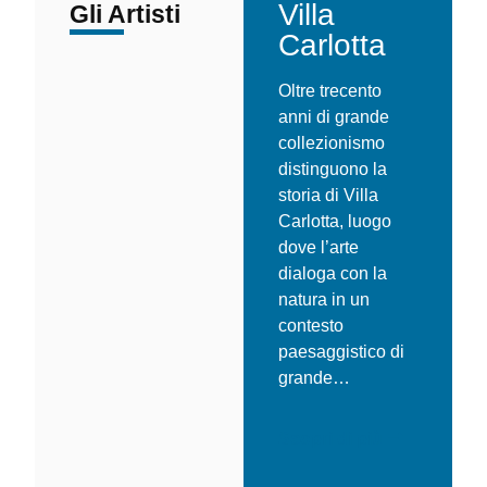
Villa
Gli Artisti
La Location
Carlotta
Oltre trecento
anni di grande
collezionismo
distinguono la
storia di Villa
Carlotta, luogo
dove l’arte
dialoga con la
natura in un
contesto
paesaggistico di
grande…
Scopri di più