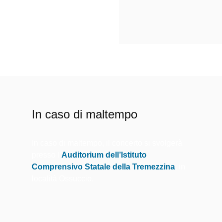
In caso di maltempo
In caso di maltempo, il concerto si svolgerà
presso l’
Auditorium dell’Istituto
Comprensivo Statale della Tremezzina
, in
località Ossuccio.