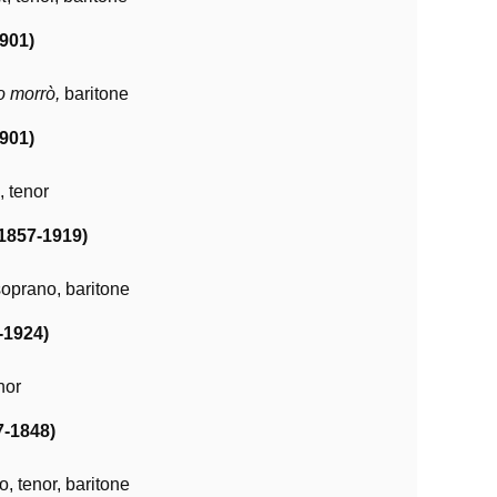
901)
 morrò,
baritone
901)
, tenor
1857-1919)
soprano, baritone
-1924)
enor
7-1848)
o, tenor, baritone