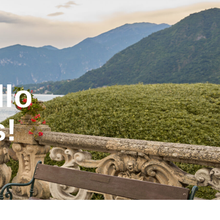
llo
s!