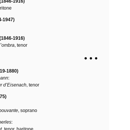
(1846-1916)
ritone
4-1947)
(1846-1916)
 l’ombra
, tenor
• • •
19-1880)
mann
:
ur d’Eisenach
, tenor
75)
épouvante
, soprano
perles
:
t
, tenor, baritone