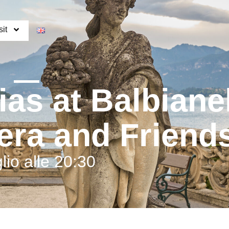
it
Contatti
as at Balbiane
era and Friend
lio alle 20:30