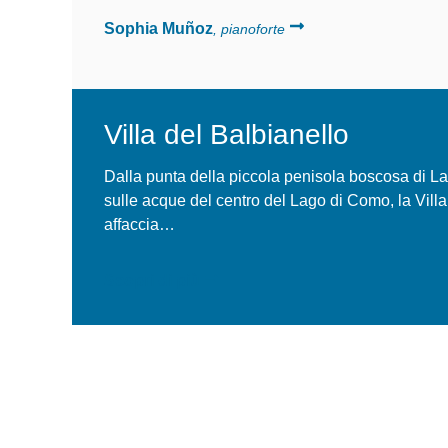
Sophia Muñoz
, pianoforte
Villa del Balbianello
La Location
Dalla punta della piccola penisola boscosa di La
sulle acque del centro del Lago di Como, la Villa
affaccia…
Scopri di più