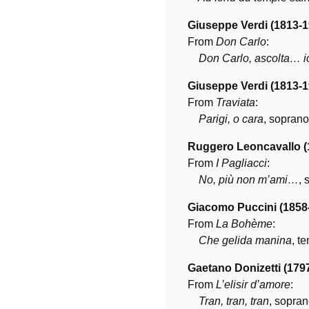
Giuseppe Verdi (1813-1
From
Don Carlo
:
Don Carlo, ascolta… io
Giuseppe Verdi (1813-1
From
Traviata
:
Parigi, o cara
, soprano
Ruggero Leoncavallo (
From
I Pagliacci
:
No, più non m’ami…
, 
Giacomo Puccini (1858
From
La Bohème
:
Che gelida manina
, t
Gaetano Donizetti (179
From
L’elisir d’amore
:
Tran, tran, tran
, sopran