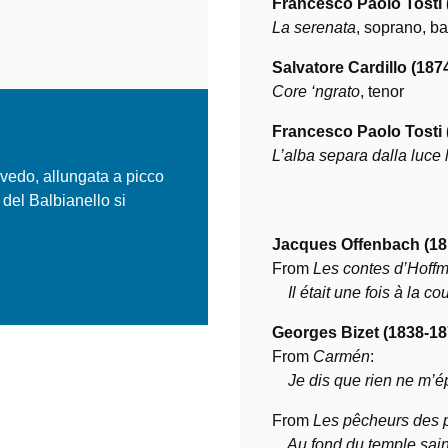
Francesco Paolo Tosti 
La serenata
, soprano, ba
Salvatore Cardillo (187
Core ‘ngrato
, tenor
Francesco Paolo Tosti 
L’alba separa dalla luce
vedo, allungata a picco
 del Balbianello si
Jacques Offenbach (18
From
Les contes d’Hoff
Il était une fois à la co
Georges Bizet (1838-18
From
Carmén
:
Je dis que rien ne m’
From
Les pêcheurs des 
Au fond du temple sain