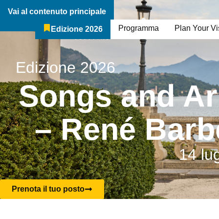
Vai al contenuto principale
Programma
Plan Your Vis
Edizione 2026
Il Festival
Chi Siamo
Edizione 2026
Songs and Ari
– René Barb
14 lug
Prenota il tuo posto