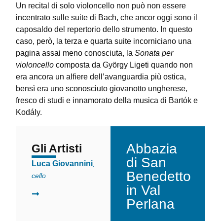
Un recital di solo violoncello non può non essere
incentrato sulle suite di Bach, che ancor oggi sono il
caposaldo del repertorio dello strumento. In questo
caso, però, la terza e quarta suite incorniciano una
pagina assai meno conosciuta, la
Sonata per
violoncello
composta da György Ligeti quando non
era ancora un alfiere dell’avanguardia più ostica,
bensì era uno sconosciuto giovanotto ungherese,
fresco di studi e innamorato della musica di Bartók e
Kodály.
Abbazia
Gli Artisti
La Location
di San
Luca Giovannini
,
Benedetto
cello
in Val
Perlana