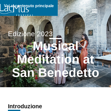
Vai al contenuto principale
Edizione 2023
Musical
Meditation at
San Benedetto
Introduzione