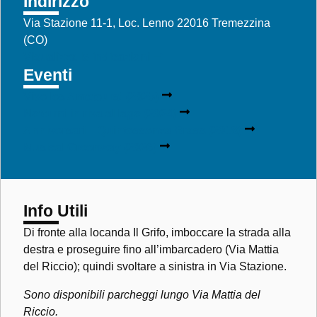
Indirizzo
Via Stazione 11-1, Loc. Lenno 22016 Tremezzina
(CO)
Visualizza le indicazioni
Eventi
Vive les Amateurs! (2025)
Notturni in riva al lago (2024)
Anniversari – Quintessenza Brass (2018)
Musical Greenway (2026)
Info Utili
Di fronte alla locanda Il Grifo, imboccare la strada alla
destra e proseguire fino all’imbarcadero (Via Mattia
del Riccio); quindi svoltare a sinistra in Via Stazione.
Sono disponibili parcheggi lungo Via Mattia del
Riccio.