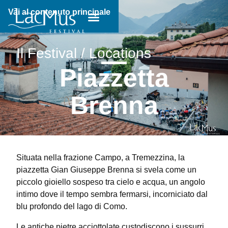
Vai al contenuto principale
Breadcrumb:
Il Festival / Locations
Piazzetta
Brenna
Situata nella frazione Campo, a Tremezzina, la
piazzetta Gian Giuseppe Brenna si svela come un
piccolo gioiello sospeso tra cielo e acqua, un angolo
intimo dove il tempo sembra fermarsi, incorniciato dal
blu profondo del lago di Como.
Le antiche pietre acciottolate custodiscono i sussurri