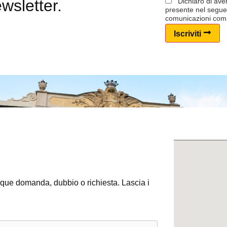
ewsletter.
Dichiaro di aver
presente nel segu
comunicazioni comm
Iscriviti
e domanda, dubbio o richiesta. Lascia i