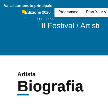
Vai al contenuto principale
Il Festival
Chi Siamo
Programma
Plan Your Vis
Edizione 2026
Breadcrumb:
Il Festival / Artisti
Artista
Biografia