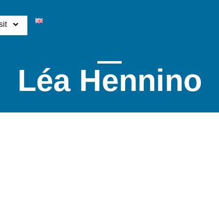
Contatti
it
Léa Hennino