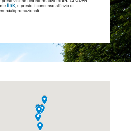
 preso visione dell’informativa ex
art. 13 GDPR
link
ente
, e presto il consenso all’invio di
erciali/promozionali.